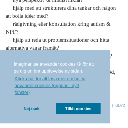
hjälp med att strukturera dina tankar och någon
att bolla idéer med?
rådgivning eller konsultation kring autism &
NPF?
hjälp att reda ut problemsituationer och hitta
alternativa vägar framåt?
strategier för att förebygga och hantera stress?
tips på verktyg, anpassningar & hjälpmedel?
Imaginari.se använder cookies 🍪 för att
ge dig en bra upplevelse av sidan.
någon med liknande erfarenheter som ger stöd,
Klicka här för att läsa mer om hur vi
lyssnar och förstår?
använder cookies (öppnas i nytt
fönster)
© 2023
Imaginari
|
Om imaginari
|
Kontakt
|
Länkar
|
Cookies
|
GDPR
Nej tack
Tillåt cookies